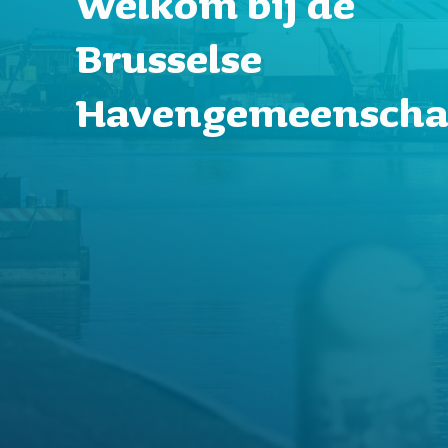
Welkom bij de
Brusselse
Havengemeensch