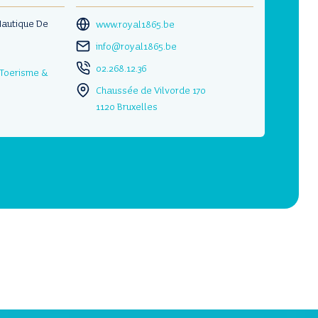
Nautique De
www.royal1865.be
info@royal1865.be
02.268.12.36
 Toerisme &
Chaussée de Vilvorde 170
1120 Bruxelles