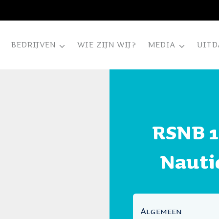
BEDRIJVEN
WIE ZIJN WIJ?
MEDIA
UITD
RSNB 1
Nauti
Algemeen