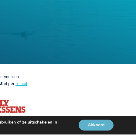
enementen.
88
of per
e-mail
.
bruiken of ze uitschakelen in
Akkoord