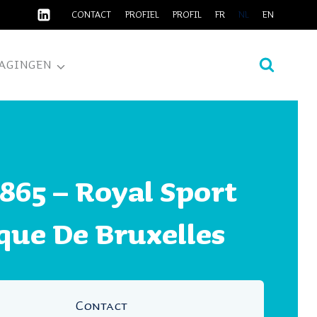
CONTACT
PROFIEL
PROFIL
FR
NL
EN
AGINGEN
865 – Royal Sport
que De Bruxelles
Contact