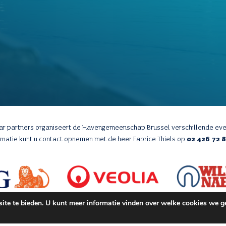
aar partners organiseert de Havengemeenschap Brussel verschillende ev
rmatie kunt u contact opnemen met de heer Fabrice Thiels op
02 426 72 
te te bieden. U kunt meer informatie vinden over welke cookies we ge