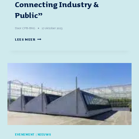
Connecting Industry &
Public”
Door
CPB-BHG
17 oktober 2023
EVENT
LEES MEER
&
FOTOS
–
COLLOQUIUM
“SHIFTING
ECONOMY:
CONNECTING
INDUSTRY
&
PUBLIC”
EVENEMENT
|
NIEUWS