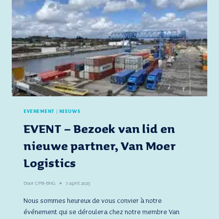
OF
SUSTAINABLE
AQUAPONIC
FARMS”
EVENEMENT
|
NIEUWS
EVENT – Bezoek van lid en
nieuwe partner, Van Moer
Logistics
Door
CPB-BHG
7 april 2023
Nous sommes heureux de vous convier à notre
événement qui se déroulera chez notre membre Van