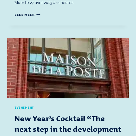
Moer le 27 avril 2023 à 11 heures.
EVENT
LEES MEER
–
BEZOEK
VAN
LID
EN
NIEUWE
PARTNER,
VAN
MOER
LOGISTICS
EVENEMENT
New Year’s Cocktail “The
next step in the development