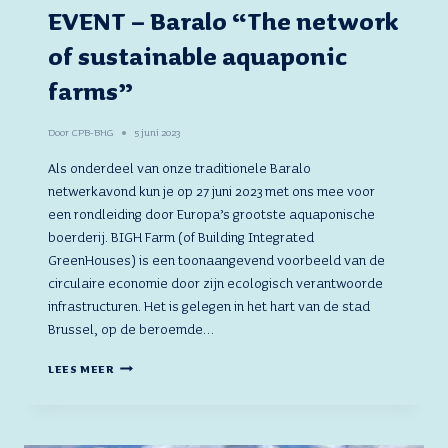
EVENT – Baralo “The network
of sustainable aquaponic
farms”
Door
CPB-BHG
5 juni 2023
Als onderdeel van onze traditionele Baralo
netwerkavond kun je op 27 juni 2023 met ons mee voor
een rondleiding door Europa’s grootste aquaponische
boerderij. BIGH Farm (of Building Integrated
GreenHouses) is een toonaangevend voorbeeld van de
circulaire economie door zijn ecologisch verantwoorde
infrastructuren. Het is gelegen in het hart van de stad
Brussel, op de beroemde…
EVENT
LEES MEER
–
BARALO
“THE
NETWORK