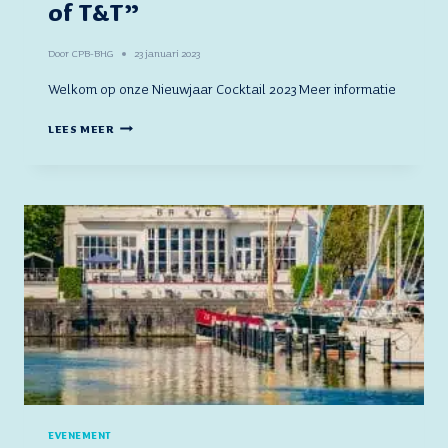
of T&T”
Door
CPB-BHG
23 januari 2023
Welkom op onze Nieuwjaar Cocktail 2023 Meer informatie
NEW
LEES MEER
YEAR’S
COCKTAIL
“THE
NEXT
STEP
IN
THE
DEVELOPMENT
OF
T&T”
EVENEMENT