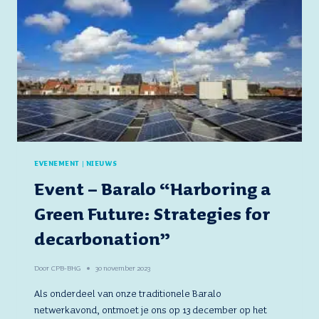
OP
24
JANUARI
2024
EVENEMENT
|
NIEUWS
Event – Baralo “Harboring a
Green Future: Strategies for
decarbonation”
Door
CPB-BHG
30 november 2023
Als onderdeel van onze traditionele Baralo
netwerkavond, ontmoet je ons op 13 december op het