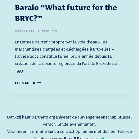
Baralo “What future for the
BRYC?”
Door
CPB-BHG
25 mei 2022
En termes de trafic propre par la voie d’eau – les
marchandises chargées et déchargées à Bruxelles –
l’année 2021 constitue la meilleure année depuis la
création de la société régionale du Port de Bruxelles en
1993.
BARALO
LEES MEER
“WHAT
FUTURE
FOR
THE
BRYC?”
Dankzij haar partners organiseert de Havengemeenschap Brussel
verschillende evenementen.
Voor meer informatie kunt u contact opnemen met de heer Fabrice
Thiels op
02 426 72 88
of per
e-mail
.