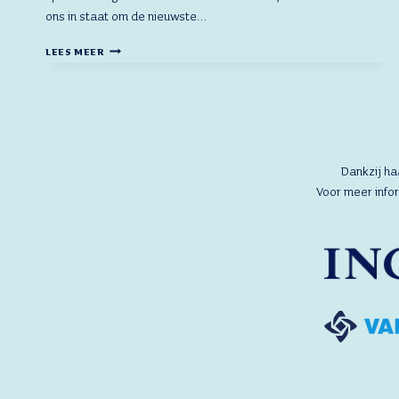
ons in staat om de nieuwste…
FOTOS
LEES MEER
–
BIJ
VAN
MOER
LOGISTICS, STEEDS
GROEIENDE
ACTIVITEITEN
Dankzij h
Voor meer info