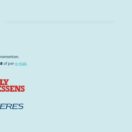
–
BARALO
CYBERSECURITY
“TRAIN
YOUR
ORGANIZATION
AGAINST
CYBERCRIME”
enementen.
88
of per
e-mail
.