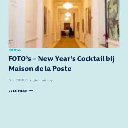
NIEUWS
FOTO’s – New Year’s Cocktail bij
Maison de la Poste
Door
CPB-BHG
3 februari 2023
FOTO’S
LEES MEER
–
NEW
YEAR’S
COCKTAIL
BIJ
MAISON
DE