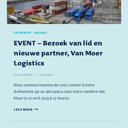
EVENEMENT
|
NIEUWS
EVENT – Bezoek van lid en
nieuwe partner, Van Moer
Logistics
Door
CPB-BHG
7 april 2023
Nous sommes heureux de vous convier à notre
événement qui se déroulera chez notre membre Van
Moer le 27 avril 2023 à 11 heures.
EVENT
LEES MEER
–
BEZOEK
VAN