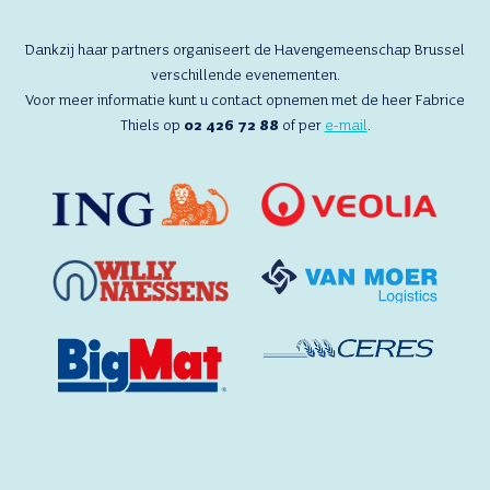
LID
EN
NIEUWE
Dankzij haar partners organiseert de Havengemeenschap Brussel
PARTNER,
verschillende evenementen.
VAN
Voor meer informatie kunt u contact opnemen met de heer Fabrice
MOER
LOGISTICS
Thiels op
02 426 72 88
of per
e-mail
.