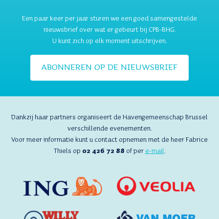
Een paar keer per jaar sturen we een goed samengestelde
nieuwsbrief over wat er gebeurt bij CPB-BHG.
U kunt zich op elk moment uitschrijven.
ABONNEREN OP DE NIEUWSBRIEF
Dankzij haar partners organiseert de Havengemeenschap Brussel
verschillende evenementen.
Voor meer informatie kunt u contact opnemen met de heer Fabrice
Thiels op
02 426 72 88
of per
e-mail
.